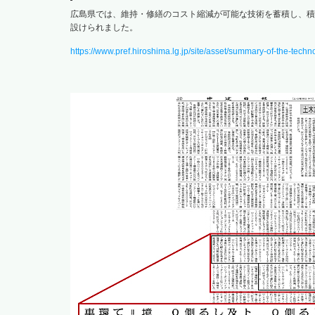
広島県では、維持・修繕のコスト縮減が可能な技術を蓄積し、積
設けられました。
https://www.pref.hiroshima.lg.jp/site/asset/summary-of-the-techn