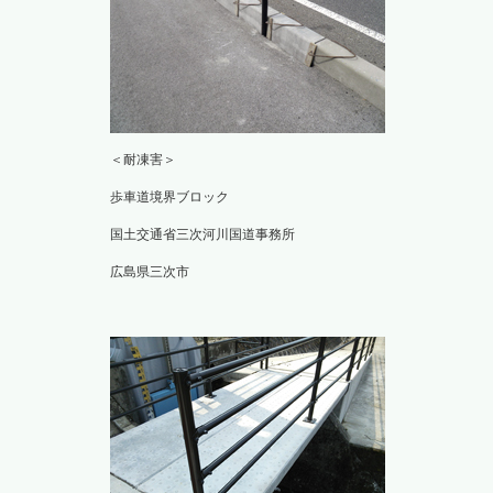
＜耐凍害＞
歩車道境界ブロック
国土交通省三次河川国道事務所
広島県三次市